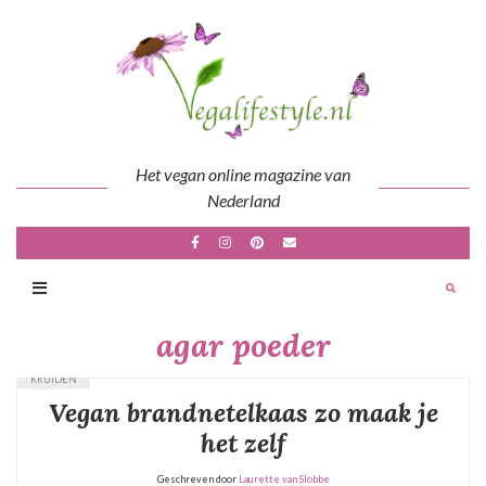
Skip
to
content
Het vegan online magazine van
Nederland
agar poeder
KRUIDEN
Vegan brandnetelkaas zo maak je
het zelf
Geschreven door
Laurette van Slobbe