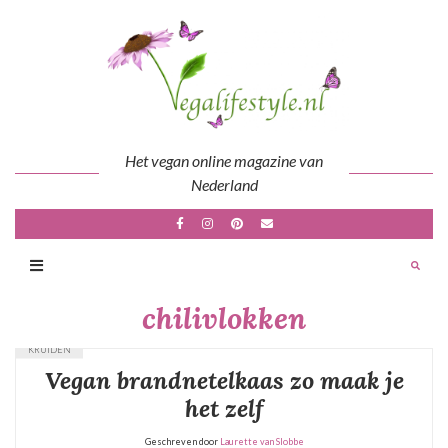
Skip
to
content
Het vegan online magazine van
Nederland
chilivlokken
KRUIDEN
Vegan brandnetelkaas zo maak je
het zelf
Geschreven door
Laurette van Slobbe