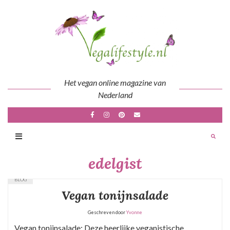
Skip
to
content
Het vegan online magazine van
Nederland
edelgist
BLOG
Vegan tonijnsalade
Geschreven door
Yvonne
Vegan tonijnsalade: Deze heerlijke veganistische