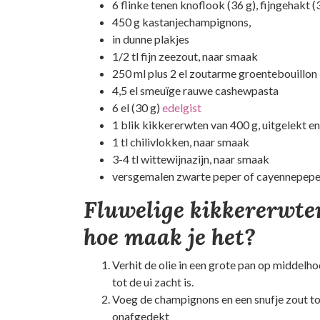
6 flinke tenen knoflook (36 g), fijngehakt (3
450 g kastanjechampignons,
in dunne plakjes
1/2 tl fijn zeezout, naar smaak
250 ml plus 2 el zoutarme groentebouillon
4,5 el smeuïge rauwe cashewpasta
6 el (30 g)
edelgist
1 blik kikkererwten van 400 g, uitgelekt e
1 tl chilivlokken, naar smaak
3-4 tl wittewijnazijn, naar smaak
versgemalen zwarte peper of cayennepeper
Fluwelige kikkererwte
hoe maak je het?
Verhit de olie in een grote pan op middelh
tot de ui zacht is.
Voeg de champignons en een snufje zout toe
onafgedekt