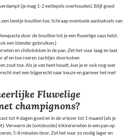
verdampt (je mag 1-2 eetlepels overhouden). Blijf goed
een beetje bouillon toe. Schraap eventuele aanbaksels van
ewpasta door de bouillon tot je een fluwelige saus hebt.
 ook een blender gebruiken.)
wten en chilivlokken in de pan. Zet het vuur laag en laat
r af en toe roeren zachtjes doorkoken
en zout toe. Als je van heet houdt, kun je er ook nog wat
erecht met een bijgerecht naar keuze en garneer het met
heerlijke Fluwelige
 met champignons?
kast tot 4 dagen goed en in de vriezer tot 1 maand (als je
uit). Verwarm de (ontdooide) kikkererwten in een pan op
eren, 5-8 minuten door. Zet het vuur zo nodig lager en