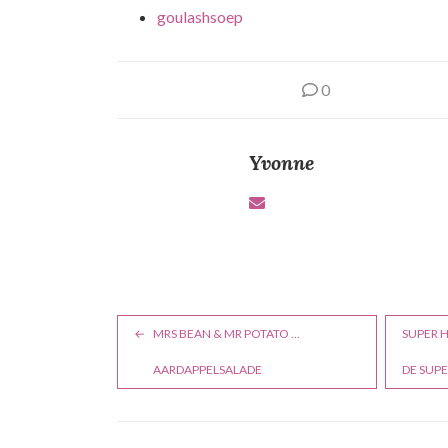
goulashsoep
0
Yvonne
B
MRS BEAN & MR POTATO …
SUPER H
e
AARDAPPELSALADE
DE SUP
r
i