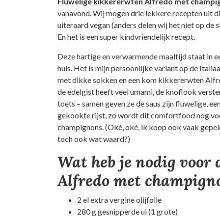
Fluwelige kikkererwten Alfredo met champ
vanavond. Wij mogen drie lekkere recepten uit dit 
uiteraard vegan (anders delen wij het niet op de s
En het is een super kindvriendelijk recept.
Deze hartige en verwarmende maaltijd staat in een 
huis. Het is mijn persoonlijke variant op de Ital
met dikke sokken en een kom kikkererwten Alfred
de edelgist heeft veel umami, de knoflook verste
toets – samen geven ze de saus zijn fluwelige, een
gekookte rijst, zo wordt dit comfortfood nog v
champignons. (Oké, oké, ik koop ook vaak gepeld
toch ook wat waard?)
Wat heb je nodig voor 
Alfredo met champign
2 el extra vergine olijfolie
280 g gesnipperde ui (1 grote)