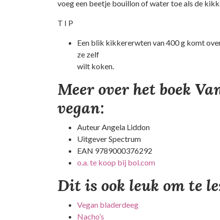
voeg een beetje bouillon of water toe als de kik
T I P
Een blik kikkererwten van 400 g komt over
ze zelf
wilt koken.
Meer over het boek V
vegan:
Auteur Angela Liddon
Uitgever Spectrum
EAN 9789000376292
o.a. te koop bij bol.com
Dit is ook leuk om te l
Vegan bladerdeeg
Nacho’s