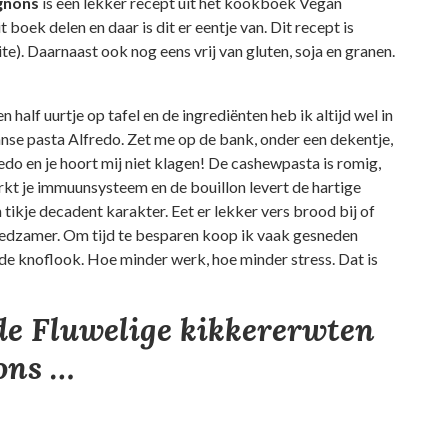
ignons
is een lekker recept uit het kookboek Vegan
boek delen en daar is dit er eentje van. Dit recept is
ite). Daarnaast ook nog eens vrij van gluten, soja en granen.
half uurtje op tafel en de ingrediënten heb ik altijd wel in
iaanse pasta Alfredo. Zet me op de bank, onder een dekentje,
o en je hoort mij niet klagen! De cashewpasta is romig,
rkt je immuunsysteem en de bouillon levert de hartige
 tikje decadent karakter. Eet er lekker vers brood bij of
oedzamer. Om tijd te besparen koop ik vaak gesneden
e knoflook. Hoe minder werk, hoe minder stress. Dat is
de Fluwelige kikkererwten
ons …