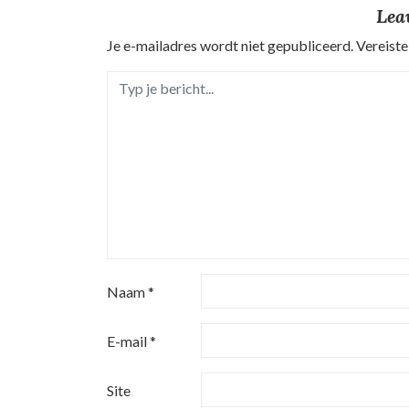
Lea
c
Je e-mailadres wordt niet gepubliceerd.
Vereiste
h
t
n
a
v
i
g
Naam
*
a
t
E-mail
*
i
Site