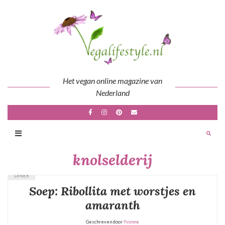
Skip
to
content
Het vegan online magazine van
Nederland
knolselderij
DINER
Soep: Ribollita met worstjes en
amaranth
Geschreven door
Yvonne