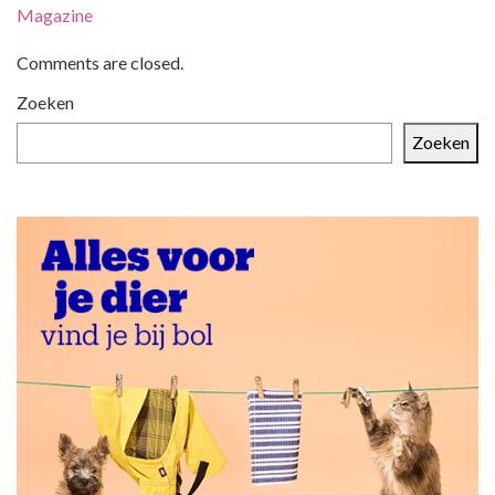
t
Magazine
n
Comments are closed.
a
v
Zoeken
i
Zoeken
g
a
t
i
e