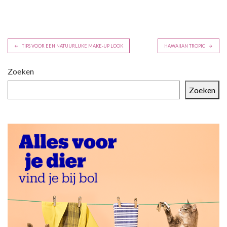
B
TIPS VOOR EEN NATUURLIJKE MAKE-UP LOOK
HAWAIIAN TROPIC
e
r
Zoeken
i
Zoeken
c
h
t
n
a
v
i
g
a