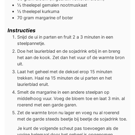
½
theelepel
gemalen nootmuskaat
½
theelepel
kurkuma
70
gram
margarine of boter
Instructies
Snijd de ui in parten en fruit 2 a 3 minuten in een
steelpannetje.
Doe het laurierblad en de sojadrink erbij in en breng
het aan de kook. Zet dan het vuur of de warmte bron
uit.
Laat het geheel met de deksel erop 15 minuten
trekken. Haal na 15 minuten de ui parten en het
laurierblad eruit.
Smelt de margarine in een andere steelpan op
middelhoog vuur. Voeg de bloem toe en laat 3 min. al
roerend met een garde garen.
Zet de warmte bron nu lager en voeg nu al roerend
met de garde steeds beetje bij beetje de sojadrink toe.
Je kunt de volgende scheut pas toevoegen als de
vorige helemaal door het geheel is opgenomen.