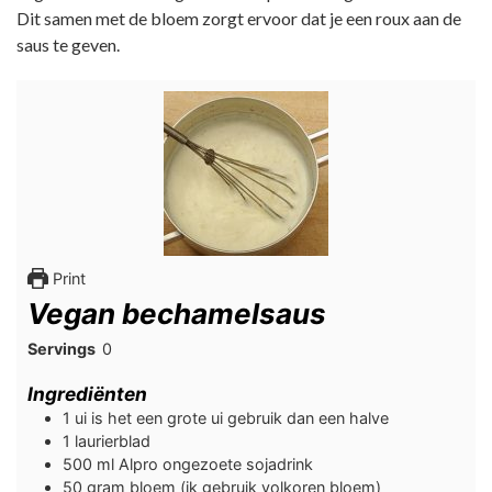
Dit samen met de bloem zorgt ervoor dat je een roux aan de
saus te geven.
Print
Vegan bechamelsaus
Servings
0
Ingrediënten
1
ui is het een grote ui gebruik dan een halve
1
laurierblad
500
ml
Alpro ongezoete sojadrink
50
gram
bloem (ik gebruik volkoren bloem)