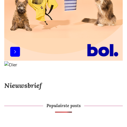
t
i
e
Nieuwsbrief
Populairste posts