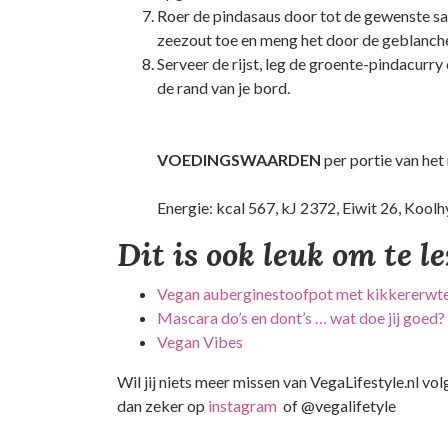
Roer de pindasaus door tot de gewenste sa
zeezout toe en meng het door de geblanch
Serveer de rijst, leg de groente-pindacurry
de rand van je bord.
VOEDINGSWAARDEN
per portie van het
Energie: kcal 567, kJ 2372, Eiwit 26, Koolh
Dit is ook leuk om te l
Vegan au­ber­gi­ne­stoof­pot met kik­ker­erw­t
Mascara do’s en dont’s … wat doe jij goed?
Vegan Vibes
Wil jij niets meer missen van VegaLifestyle.nl vo
dan zeker op
instagram
of @vegalifetyle