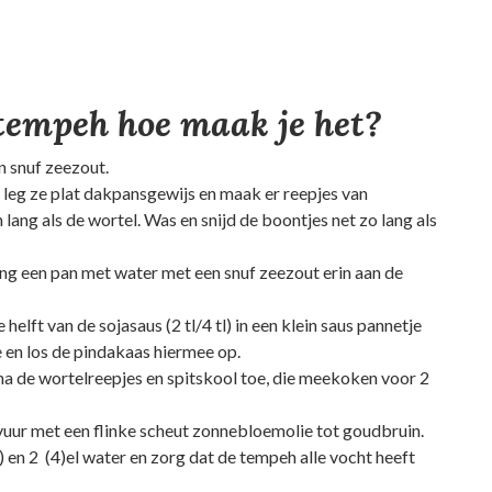
tempeh hoe maak je het?
n snuf zeezout.
, leg ze plat dakpansgewijs en maak er reepjes van
en lang als de wortel. Was en snijd de boontjes net zo lang als
ng een pan met water met een snuf zeezout erin aan de
helft van de sojasaus (2 tl/4 tl) in een klein saus pannetje
e en los de pindakaas hiermee op.
a de wortelreepjes en spitskool toe, die meekoken voor 2
uur met een flinke scheut zonnebloemolie tot goudbruin.
l) en 2 (4)el water en zorg dat de tempeh alle vocht heeft