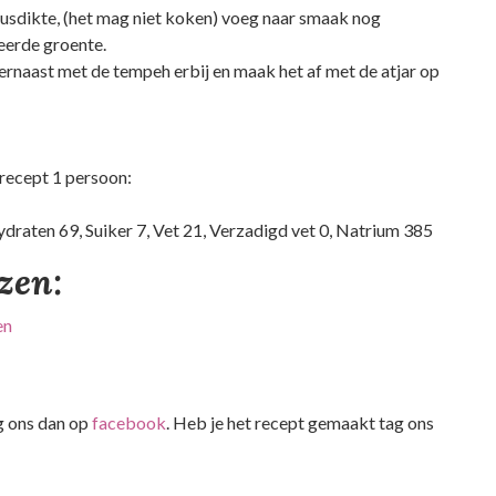
usdikte, (het mag niet koken) voeg naar smaak nog
eerde groente.
 ernaast met de tempeh erbij en maak het af met de atjar op
 recept 1 persoon:
ydraten 69, Suiker 7, Vet 21, Verzadigd vet 0, Natrium 385
ezen:
en
lg ons dan op
facebook
. Heb je het recept gemaakt tag ons