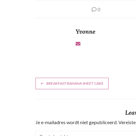
0
Yvonne
B
BREAKFAST BANANA SHEET CAKE
e
r
Lea
i
Je e-mailadres wordt niet gepubliceerd.
Vereiste
c