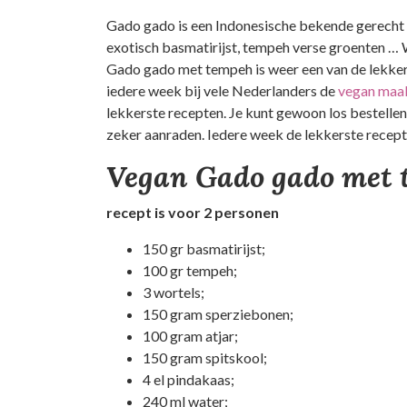
Gado gado is een Indonesische bekende gerecht e
exotisch basmatirijst, tempeh verse groenten … 
Gado gado met tempeh is weer een van de lekke
iedere week bij vele Nederlanders de
vegan maal
lekkerste recepten. Je kunt gewoon los bestell
zeker aanraden. Iedere week de lekkerste recept
Vegan Gado gado met t
recept is voor 2 personen
150 gr basmatirijst;
100 gr tempeh;
3 wortels;
150 gram sperziebonen;
100 gram atjar;
150 gram spitskool;
4 el pindakaas;
240 ml water;