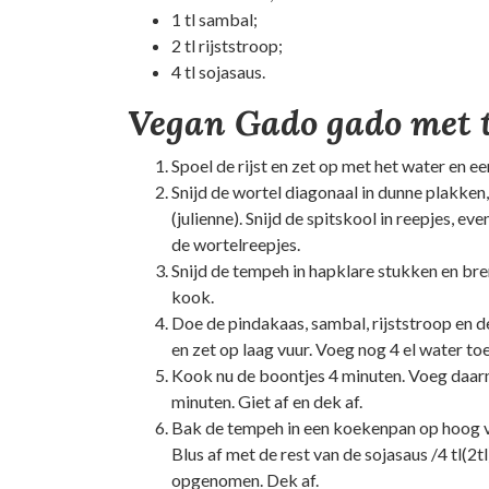
1 tl sambal;
2 tl rijststroop;
4 tl sojasaus.
Vegan Gado gado met 
Spoel de rijst en zet op met het water en ee
Snijd de wortel diagonaal in dunne plakken
(julienne). Snijd de spitskool in reepjes, ev
de wortelreepjes.
Snijd de tempeh in hapklare stukken en bre
kook.
Doe de pindakaas, sambal, rijststroop en de 
en zet op laag vuur. Voeg nog 4 el water to
Kook nu de boontjes 4 minuten. Voeg daarn
minuten. Giet af en dek af.
Bak de tempeh in een koekenpan op hoog v
Blus af met de rest van de sojasaus /4 tl(2t
opgenomen. Dek af.