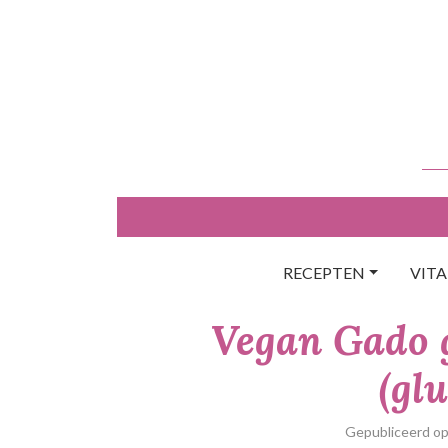
Skip
to
content
RECEPTEN
VIT
Vegan Gado 
(glu
Gepubliceerd o