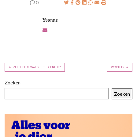
0
Yvonne
B
ZELFLIEFDE WAT IS HET EIGENLIJK?
WORTELS
e
r
Zoeken
i
Zoeken
c
h
t
n
a