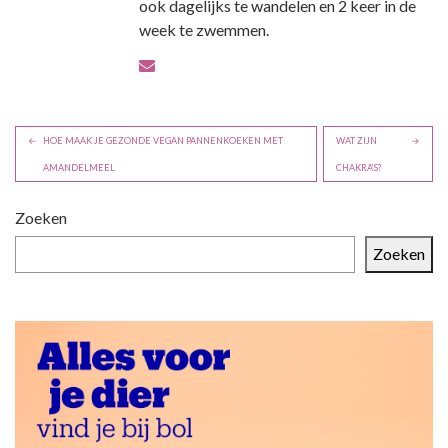
ook dagelijks te wandelen en 2 keer in de
week te zwemmen.
B
HOE MAAK JE GEZONDE VEGAN PANNENKOEKEN MET
WAT ZIJN
e
AMANDELMEEL
CHAKRA’S?
r
i
Zoeken
c
Zoeken
h
t
n
a
v
i
g