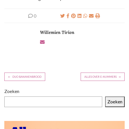
0
Willemien Tirion
B
DUO BANANENBROOD
ALLES OVER E-NUMMERS
e
r
Zoeken
i
Zoeken
c
h
t