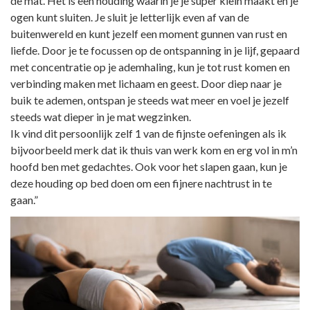
de mat. Het is een houding waarin je je super klein maakt en je
ogen kunt sluiten. Je sluit je letterlijk even af van de
buitenwereld en kunt jezelf een moment gunnen van rust en
liefde. Door je te focussen op de ontspanning in je lijf, gepaard
met concentratie op je ademhaling, kun je tot rust komen en
verbinding maken met lichaam en geest. Door diep naar je
buik te ademen, ontspan je steeds wat meer en voel je jezelf
steeds wat dieper in je mat wegzinken.
Ik vind dit persoonlijk zelf 1 van de fijnste oefeningen als ik
bijvoorbeeld merk dat ik thuis van werk kom en erg vol in m’n
hoofd ben met gedachtes. Ook voor het slapen gaan, kun je
deze houding op bed doen om een fijnere nachtrust in te
gaan.”