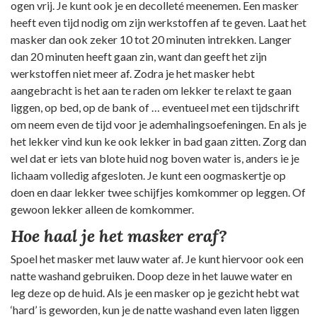
ogen vrij. Je kunt ook je en decolleté meenemen. Een masker
heeft even tijd nodig om zijn werkstoffen af te geven. Laat het
masker dan ook zeker 10 tot 20 minuten intrekken. Langer
dan 20 minuten heeft gaan zin, want dan geeft het zijn
werkstoffen niet meer af. Zodra je het masker hebt
aangebracht is het aan te raden om lekker te relaxt te gaan
liggen, op bed, op de bank of … eventueel met een tijdschrift
om neem even de tijd voor je ademhalingsoefeningen. En als je
het lekker vind kun ke ook lekker in bad gaan zitten. Zorg dan
wel dat er iets van blote huid nog boven water is, anders ie je
lichaam volledig afgesloten. Je kunt een oogmaskertje op
doen en daar lekker twee schijfjes komkommer op leggen. Of
gewoon lekker alleen de komkommer.
Hoe haal je het masker eraf?
Spoel het masker met lauw water af. Je kunt hiervoor ook een
natte washand gebruiken. Doop deze in het lauwe water en
leg deze op de huid. Als je een masker op je gezicht hebt wat
‘hard’ is geworden, kun je de natte washand even laten liggen