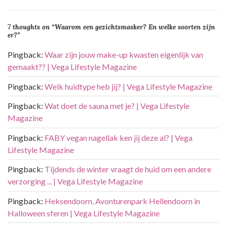
r
i
7 thoughts on “
Waarom een gezichtsmasker? En welke soorten zijn
c
er?
”
h
Pingback:
Waar zijn jouw make-up kwasten eigenlijk van
t
gemaakt?? | Vega Lifestyle Magazine
n
Pingback:
Welk huidtype heb jij? | Vega Lifestyle Magazine
a
v
Pingback:
Wat doet de sauna met je? | Vega Lifestyle
i
Magazine
g
Pingback:
FABY vegan nagellak ken jij deze al? | Vega
a
Lifestyle Magazine
t
Pingback:
Tijdends de winter vraagt de huid om een andere
i
verzorging ... | Vega Lifestyle Magazine
e
Pingback:
Heksendoorn, Avonturenpark Hellendoorn in
Halloween sferen | Vega Lifestyle Magazine