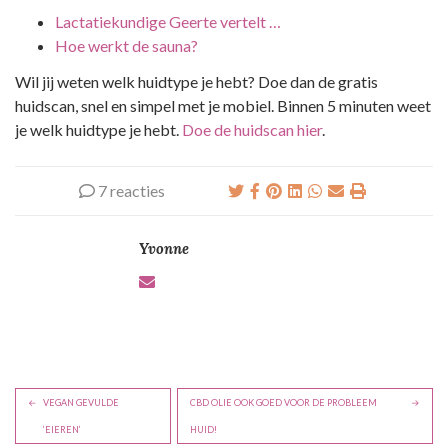
Lactatiekundige Geerte vertelt …
Hoe werkt de sauna?
Wil jij weten welk huidtype je hebt? Doe dan de gratis
huidscan, snel en simpel met je mobiel. Binnen 5 minuten weet
je welk huidtype je hebt.
Doe de huidscan hier
.
7 reacties
Yvonne
B
VEGAN GEVULDE
CBD OLIE OOK GOED VOOR DE PROBLEEM
e
‘EIEREN’
HUID!