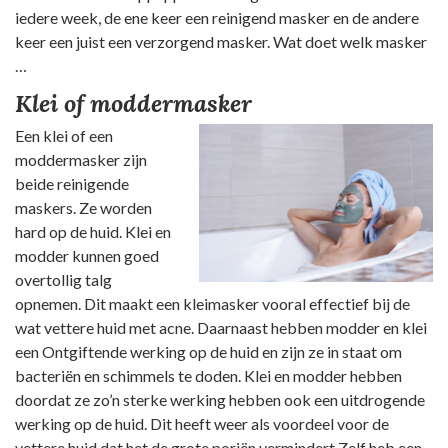
iedere week, de ene keer een reinigend masker en de andere
keer een juist een verzorgend masker. Wat doet welk masker
…
Klei of moddermasker
Een klei of een
moddermasker zijn
beide reinigende
maskers. Ze worden
hard op de huid. Klei en
modder kunnen goed
overtollig talg
opnemen. Dit maakt een kleimasker vooral effectief bij de
wat vettere huid met acne. Daarnaast hebben modder en klei
een Ontgiftende werking op de huid en zijn ze in staat om
bacteriën en schimmels te doden. Klei en modder hebben
doordat ze zo’n sterke werking hebben ook een uitdrogende
werking op de huid. Dit heeft weer als voordeel voor de
vettere huid dat het de grote poriën vermindert Zelf heb een