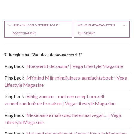
B
HOE KUN JE GELD BESPAREN OP JE
WELKE VAATWASTABLETTEN
e
BOODSCHAPPEN?
ZIJN VEGAN?
r
i
7 thoughts on “
Wat doet de sauna met je?
”
c
h
Pingback:
Hoe werkt de sauna? | Vega Lifestyle Magazine
t
Pingback:
MYmind Mijn mindfulness-aandachtsboek | Vega
n
Lifestyle Magazine
a
Pingback:
Veilig zonnen ... met een recept om zelf
v
zonnebrandcrème te maken | Vega Lifestyle Magazine
i
g
Pingback:
Mexicaanse maïssoep helemaal vegan.... | Vega
Lifestyle Magazine
a
t
Pingback:
Het leed dat melk heet | Vega Lifestyle Magazine