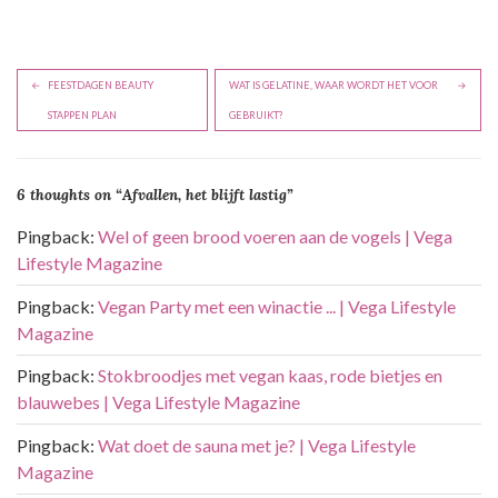
B
FEESTDAGEN BEAUTY
WAT IS GELATINE, WAAR WORDT HET VOOR
e
STAPPEN PLAN
GEBRUIKT?
r
i
6 thoughts on “
Afvallen, het blijft lastig
”
c
h
Pingback:
Wel of geen brood voeren aan de vogels | Vega
t
Lifestyle Magazine
n
Pingback:
Vegan Party met een winactie ... | Vega Lifestyle
a
Magazine
v
Pingback:
Stokbroodjes met vegan kaas, rode bietjes en
i
blauwebes | Vega Lifestyle Magazine
g
Pingback:
Wat doet de sauna met je? | Vega Lifestyle
a
Magazine
t