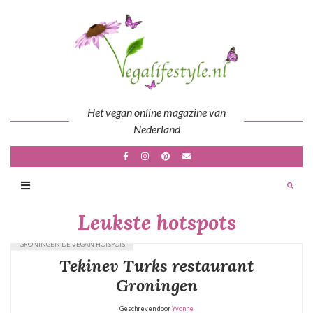
Skip
to
content
Het vegan online magazine van
Nederland
Leukste hotspots
GRONINGEN DE VEGAN HOTSPOTS
Tekinev Turks restaurant
Groningen
Geschreven door
Yvonne