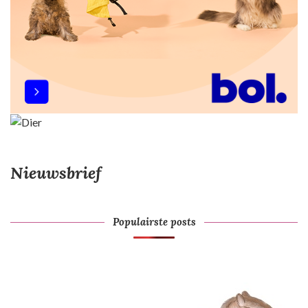
r
i
n
g
Nieuwsbrief
Populairste posts