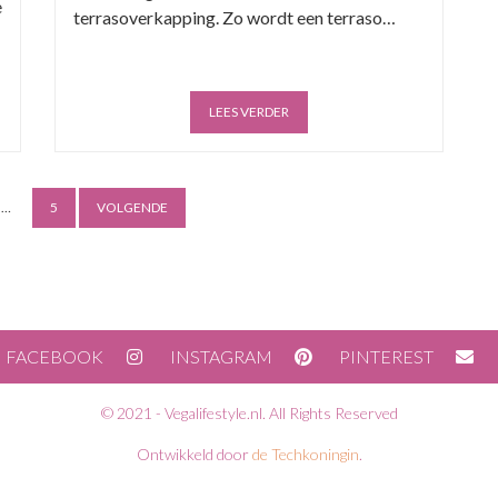
e
terrasoverkapping. Zo wordt een terraso…
LEES VERDER
B
…
5
VOLGENDE
e
r
i
FACEBOOK
INSTAGRAM
PINTEREST
c
h
© 2021 - Vegalifestyle.nl. All Rights Reserved
t
Ontwikkeld door
de Techkoningin
.