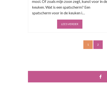
mooi. Of zoals mijn zoon zegt, kunst voor in d
keuken. Wat is een spatscherm? Een
spatscherm voor in de keuken i…
LEES VERDER
1
2