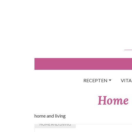
Skip
to
content
RECEPTEN
VIT
Home 
home and living
HOME AND LIVING