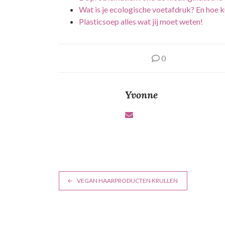
Wat is je ecologische voetafdruk? En hoe ku
Plasticsoep alles wat jij moet weten!
0
Yvonne
B
VEGAN HAARPRODUCTEN KRULLEN
e
r