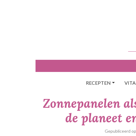
Skip
to
content
RECEPTEN
VIT
Zonnepanelen al
de planeet e
Gepubliceerd o