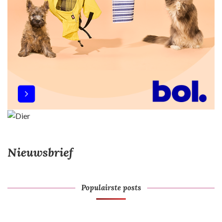
n
e
r
i
n
g
Nieuwsbrief
Populairste posts