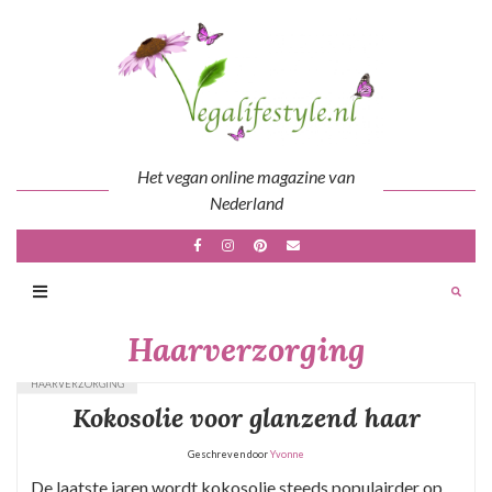
Skip
to
content
Het vegan online magazine van
Nederland
Haarverzorging
HAARVERZORGING
Kokosolie voor glanzend haar
Geschreven door
Yvonne
De laatste jaren wordt kokosolie steeds populairder op