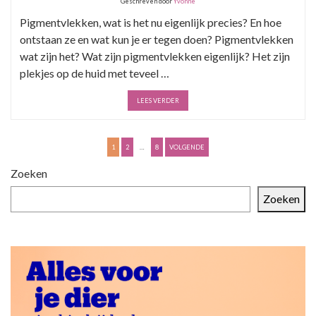
Geschreven door
Yvonne
Pigmentvlekken, wat is het nu eigenlijk precies? En hoe
ontstaan ze en wat kun je er tegen doen? Pigmentvlekken
wat zijn het? Wat zijn pigmentvlekken eigenlijk? Het zijn
plekjes op de huid met teveel …
LEES VERDER
B
1
2
…
8
VOLGENDE
e
Zoeken
r
Zoeken
i
c
h
t
e
n