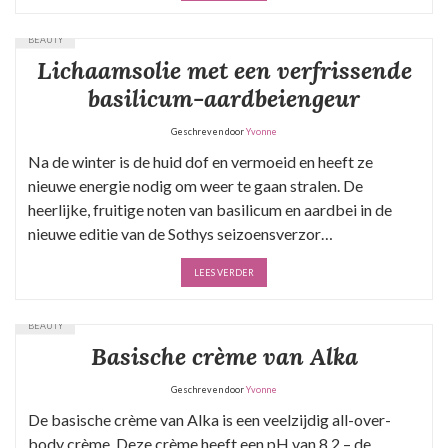
BEAUTY
Lichaamsolie met een verfrissende
basilicum-aardbeiengeur
Geschreven door
Yvonne
Na de winter is de huid dof en vermoeid en heeft ze
nieuwe energie nodig om weer te gaan stralen. De
heerlijke, fruitige noten van basilicum en aardbei in de
nieuwe editie van de Sothys seizoensverzor…
LEES VERDER
BEAUTY
Basische crème van Alka
Geschreven door
Yvonne
De basische crème van Alka is een veelzijdig all-over-
body crème. Deze crème heeft een pH van 8.2 – de