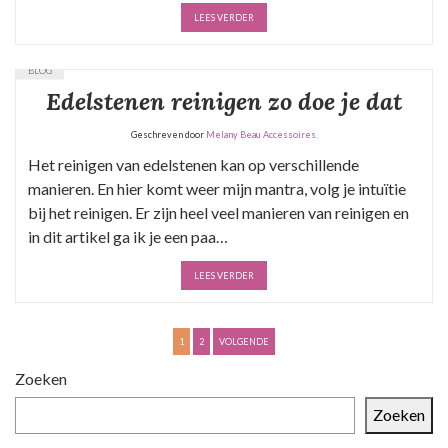
LEES VERDER
BLOG
Edelstenen reinigen zo doe je dat
Geschreven door
Melany Beau Accessoires.
Het reinigen van edelstenen kan op verschillende
manieren. En hier komt weer mijn mantra, volg je intuïtie
bij het reinigen. Er zijn heel veel manieren van reinigen en
in dit artikel ga ik je een paa…
LEES VERDER
B
1
2
VOLGENDE
e
Zoeken
r
Zoeken
i