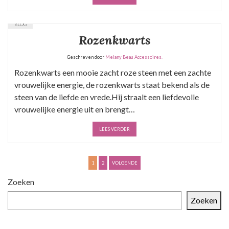
BLOG
Rozenkwarts
Geschreven door
Melany Beau Accessoires.
Rozenkwarts een mooie zacht roze steen met een zachte
vrouwelijke energie, de rozenkwarts staat bekend als de
steen van de liefde en vrede.Hij straalt een liefdevolle
vrouwelijke energie uit en brengt…
LEES VERDER
B
1
2
VOLGENDE
e
Zoeken
r
Zoeken
i
c