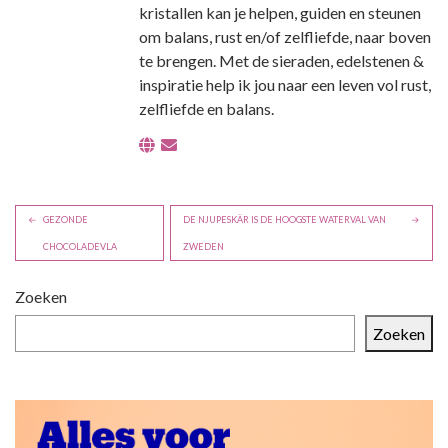
kristallen kan je helpen, guiden en steunen
om balans, rust en/of zelfliefde, naar boven
te brengen. Met de sieraden, edelstenen &
inspiratie help ik jou naar een leven vol rust,
zelfliefde en balans.
B
GEZONDE
DE NJUPESKÄR IS DE HOOGSTE WATERVAL VAN
e
CHOCOLADEVLA
ZWEDEN
r
i
Zoeken
c
Zoeken
h
t
n
a