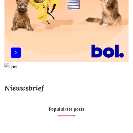
i
e
Nieuwsbrief
Populairste posts