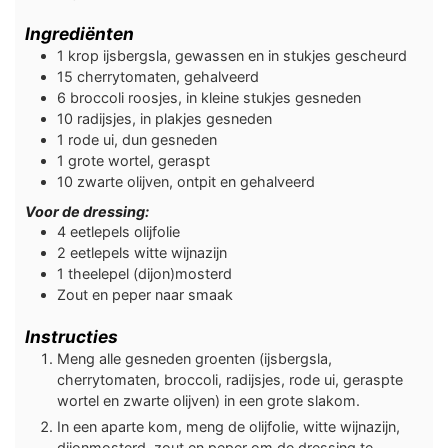
Ingrediënten
1
krop ijsbergsla, gewassen en in stukjes gescheurd
15
cherrytomaten, gehalveerd
6
broccoli roosjes, in kleine stukjes gesneden
10
radijsjes, in plakjes gesneden
1
rode ui, dun gesneden
1
grote wortel, geraspt
10
zwarte olijven, ontpit en gehalveerd
Voor de dressing:
4
eetlepels
olijfolie
2
eetlepels
witte wijnazijn
1
theelepel
(dijon)mosterd
Zout en peper naar smaak
Instructies
Meng alle gesneden groenten (ijsbergsla,
cherrytomaten, broccoli, radijsjes, rode ui, geraspte
wortel en zwarte olijven) in een grote slakom.
In een aparte kom, meng de olijfolie, witte wijnazijn,
dijonmosterd, zout en peper om de dressing te