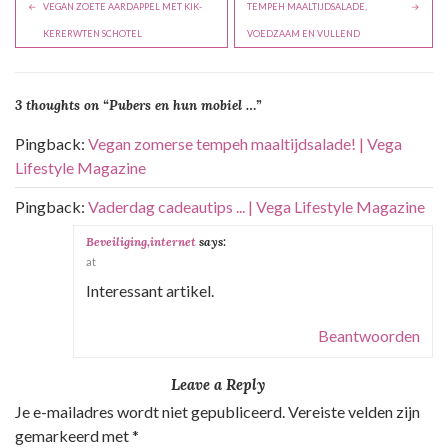
B
VEGAN ZOE­TE AARD­AP­PEL MET KIK­
TEMPEH MAALTIJDSALADE,
e
KER­ERW­TEN SCHOTEL
VOEDZAAM EN VULLEND
r
i
3 thoughts on “
Pubers en hun mobiel …
”
c
h
Pingback:
Vegan zomerse tempeh maaltijdsalade! | Vega
t
Lifestyle Magazine
n
Pingback:
Vaderdag cadeautips ... | Vega Lifestyle Magazine
a
Beveiliging,internet
says:
v
at
i
Interessant artikel.
g
a
Beantwoorden
t
Leave a Reply
i
Je e-mailadres wordt niet gepubliceerd.
Vereiste velden zijn
e
gemarkeerd met
*