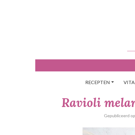
Skip
to
content
RECEPTEN
VIT
Ravioli mela
Gepubliceerd o