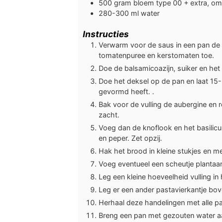
500
gram
bloem type 00 + extra, om
280-300
ml
water
Instructies
Verwarm voor de saus in een pan de ol
tomatenpuree en kerstomaten toe.
Doe de balsamicoazijn, suiker en het 
Doe het deksel op de pan en laat 15-
gevormd heeft. .
Bak voor de vulling de aubergine en ro
zacht.
Voeg dan de knoflook en het basili
en peper. Zet opzij.
Hak het brood in kleine stukjes en
Voeg eventueel een scheutje plantaa
Leg een kleine hoeveelheid vulling in
Leg er een ander pastavierkantje bo
Herhaal deze handelingen met alle pas
Breng een pan met gezouten water aan