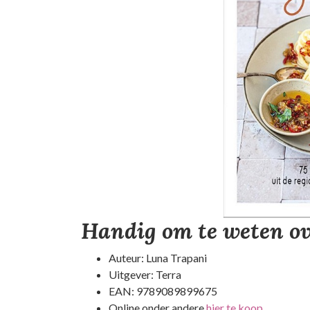
Handig om te weten ov
Auteur: Luna Trapani
Uitgever: Terra
EAN: 9789089899675
Online onder andere
hier te koop