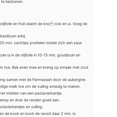
 te bestuiven
ijfolie en fruit daarin de kno ook en ui. Voeg de
basilicum erbij.
20 min. zachtjes pruttelen totdat zich een saus
de ui in de olijfolie in 10-15 min. goudbruin en
cum toe. Bak even mee en breng op smaak met zout
 meng samen met de Parmezaan door de aubergine.
rdige melk toe om de vulling smeuïg te maken.
 het midden van een pastavierkantje.
venop en druk de randen goed aan.
tavierkantjes en vulling.
 de kook en kook de ravioli daar 2 min. in.