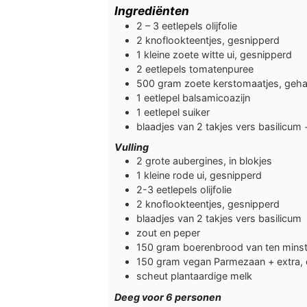
Ingrediënten
2 – 3
eetlepels
olijfolie
2
knoflookteentjes, gesnipperd
1
kleine zoete witte ui, gesnipperd
2
eetlepels
tomatenpuree
500
gram
zoete kerstomaatjes, geha
1
eetlepel
balsamicoazijn
1
eetlepel
suiker
blaadjes van 2 takjes vers basilicum 
Vulling
2
grote aubergines, in blokjes
1
kleine rode ui, gesnipperd
2-3
eetlepels
olijfolie
2
knoflookteentjes, gesnipperd
blaadjes van 2 takjes vers basilicum
zout en peper
150
gram
boerenbrood van ten mins
150
gram
vegan Parmezaan + extra, 
scheut plantaardige melk
Deeg voor 6 personen