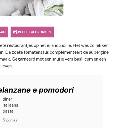
AAN
RECEPT AFDRUKKEN
ete restaurantjes op het eiland Sicilië. Het was zo lekker
aken. De zoete tomatensaus complementeert de aubergine
smaak. Gegarneerd met een snufje vers basilicum en een
 leven.
melanzane e pomodori
diner
Italiaans
pasta
6
porties