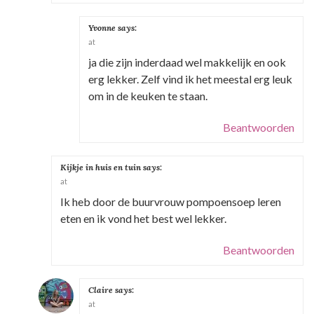
g
a
Yvonne
says:
t
at
ja die zijn inderdaad wel makkelijk en ook
i
erg lekker. Zelf vind ik het meestal erg leuk
e
om in de keuken te staan.
Beantwoorden
Kijkje in huis en tuin
says:
at
Ik heb door de buurvrouw pompoensoep leren
eten en ik vond het best wel lekker.
Beantwoorden
Claire
says:
at