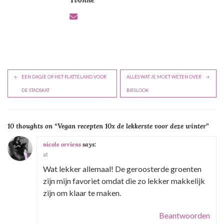
B
EEN DAGJE OP HET PLATTELAND VOOR
ALLES WAT JE MOET WETEN OVER
e
DE STADSKAT
BIESLOOK
r
i
10 thoughts on “
Vegan recepten 10x de lekkerste voor deze winter
”
c
h
nicole orriens
says:
at
t
Wat lekker allemaal! De geroosterde groenten
n
zijn mijn favoriet omdat die zo lekker makkelijk
a
zijn om klaar te maken.
v
i
Beantwoorden