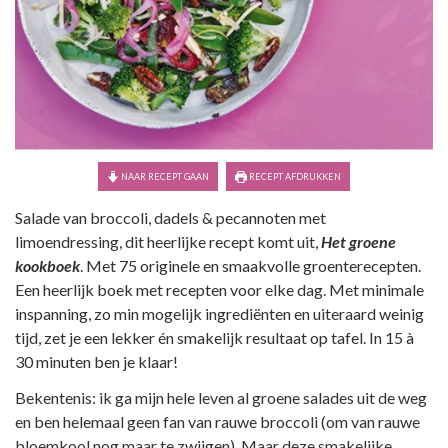
NAAR RECEPT GAAN
RECEPT AFDRUKKEN
Salade van broccoli, dadels & pecannoten met
limoendressing, dit heerlijke recept komt uit,
Het groene
kookboek
. Met 75 originele en smaakvolle groenterecepten.
Een heerlijk boek met recepten voor elke dag. Met minimale
inspanning, zo min mogelijk ingrediënten en uiteraard weinig
tijd, zet je een lekker én smakelijk resultaat op tafel. In 15 à
30 minuten ben je klaar!
Bekentenis: ik ga mijn hele leven al groene salades uit de weg
en ben helemaal geen fan van rauwe broccoli (om van rauwe
bloemkool nog maar te zwijgen). Maar deze smakelijke,