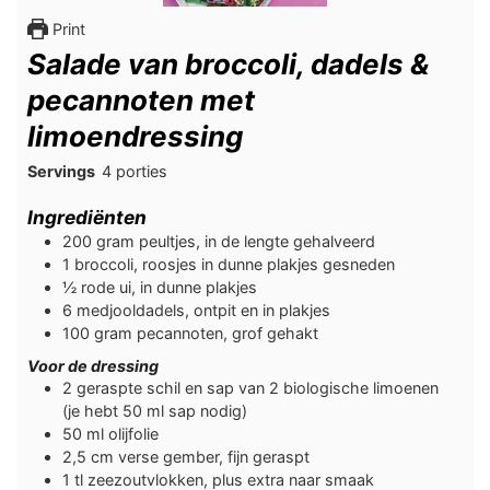
Print
Salade van broccoli, dadels &
pecannoten met
limoendressing
Servings
4
porties
Ingrediënten
200
gram
peultjes, in de lengte gehalveerd
1
broccoli, roosjes in dunne plakjes gesneden
½
rode ui, in dunne plakjes
6
medjooldadels, ontpit en in plakjes
100
gram
pecannoten, grof gehakt
Voor de dressing
2
geraspte schil en sap van 2 biologische limoenen
(je hebt 50 ml sap nodig)
50
ml
olijfolie
2,5
cm
verse gember, fijn geraspt
1
tl
zeezoutvlokken, plus extra naar smaak