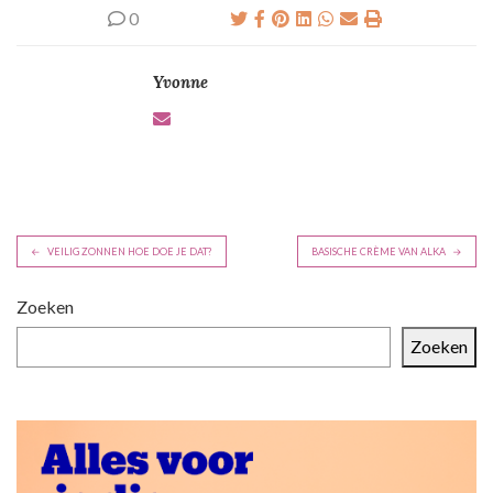
0
Yvonne
B
VEILIG ZONNEN HOE DOE JE DAT?
BASISCHE CRÈME VAN ALKA
e
r
Zoeken
i
Zoeken
c
h
t
n