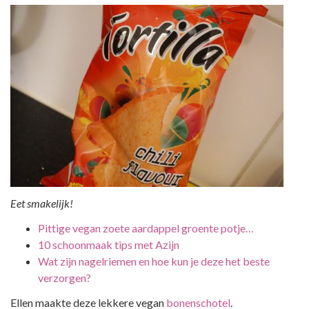
Eet smakelijk!
Pittige vegan zoete aardappel groente potje…
10 schoonmaak tips met Azijn
Wat zijn nagelriemen en hoe kun je deze het beste
verzorgen?
Ellen maakte deze lekkere vegan
bonenschotel
.