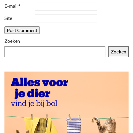
t
E-mail
*
i
Site
e
Zoeken
Zoeken