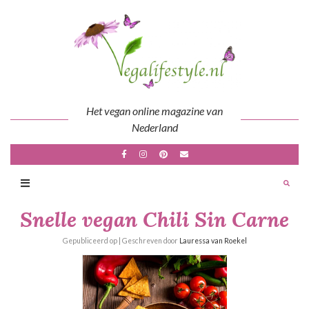
Skip
to
content
Het vegan online magazine van
Nederland
Snelle vegan Chili Sin Carne
Gepubliceerd op
| Geschreven door
Lauressa van Roekel