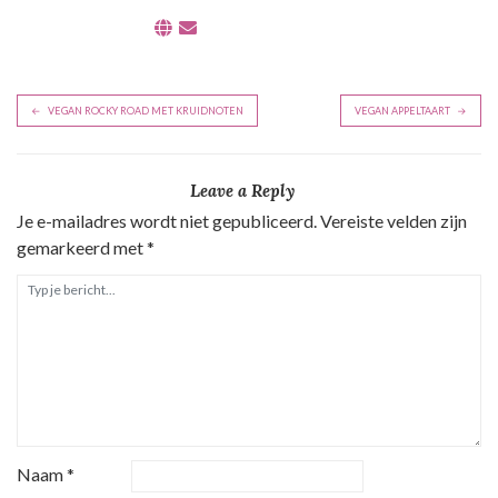
B
VEGAN ROCKY ROAD MET KRUIDNOTEN
VEGAN APPELTAART
e
r
Leave a Reply
i
Je e-mailadres wordt niet gepubliceerd.
Vereiste velden zijn
c
gemarkeerd met
*
h
t
n
a
v
i
g
Naam
*
a