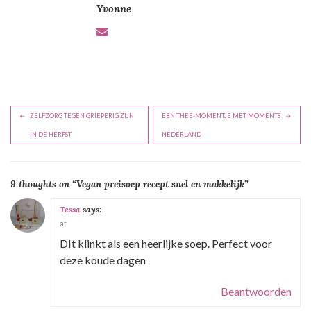
Yvonne
B
ZELFZORG TEGEN GRIEPERIG ZIJN
EEN THEE-MOMENTJE MET MOMENTS
e
IN DE HERFST
NEDERLAND
r
i
9 thoughts on “
Vegan preisoep recept snel en makkelijk
”
c
h
Tessa
says:
at
t
DIt klinkt als een heerlijke soep. Perfect voor
n
deze koude dagen
a
v
Beantwoorden
i