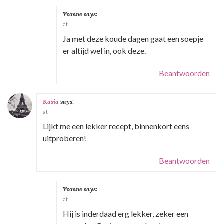
g
Yvonne
says:
a
at
t
Ja met deze koude dagen gaat een soepje
er altijd wel in, ook deze.
i
e
Beantwoorden
Kasia
says:
at
Lijkt me een lekker recept, binnenkort eens
uitproberen!
Beantwoorden
Yvonne
says:
at
Hij is inderdaad erg lekker, zeker een