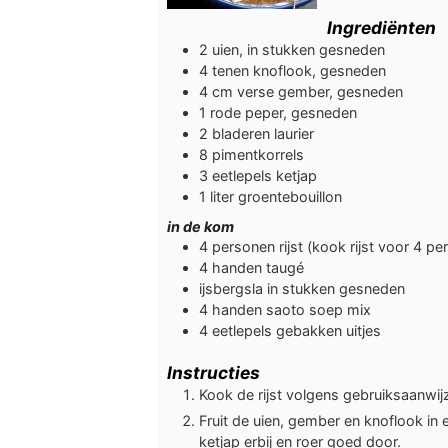
Ingrediënten
2
uien, in stukken gesneden
4
tenen
knoflook, gesneden
4
cm
verse gember, gesneden
1
rode peper, gesneden
2
bladeren
laurier
8
pimentkorrels
3
eetlepels
ketjap
1
liter
groentebouillon
in de kom
4
personen
rijst (kook rijst voor 4 p
4
handen
taugé
ijsbergsla in stukken gesneden
4
handen
saoto soep mix
4
eetlepels
gebakken uitjes
Instructies
Kook de rijst volgens gebruiksaanwij
Fruit de uien, gember en knoflook in
ketjap erbij en roer goed door.