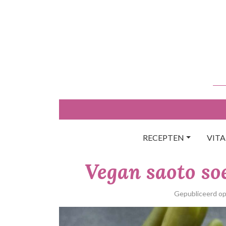
Skip
to
content
RECEPTEN
VIT
Vegan saoto so
Gepubliceerd o