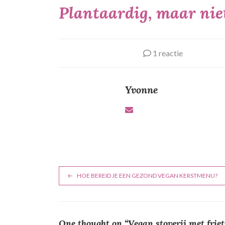
Plantaardig, maar nie
1 reactie
Yvonne
B
HOE BEREID JE EEN GEZOND VEGAN KERSTMENU?
e
r
One thought on “
Vegan stoverij met friet