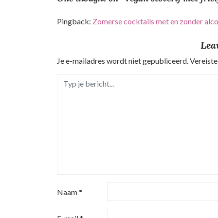
i
c
Pingback:
Zomerse cocktails met en zonder alcoh
h
Lea
t
Je e-mailadres wordt niet gepubliceerd.
Vereiste
n
a
v
i
g
a
t
Naam
*
i