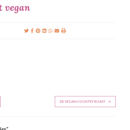
t vegan
DE VEGAN COUNTRY ROAST
jes
”