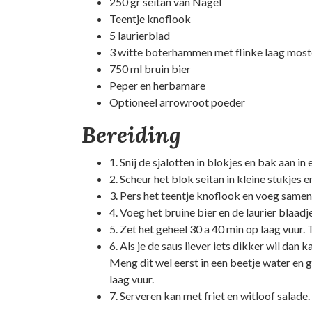
250 gr seitan van Nagel
Teentje knoflook
5 laurierblad
3 witte boterhammen met flinke laag mos
750 ml bruin bier
Peper en herbamare
Optioneel arrowroot poeder
Bereiding
1. Snij de sjalotten in blokjes en bak aan in 
2. Scheur het blok seitan in kleine stukjes e
3. Pers het teentje knoflook en voeg samen
4. Voeg het bruine bier en de laurier blaa
5. Zet het geheel 30 a 40 min op laag vuur. 
6. Als je de saus liever iets dikker wil dan
Meng dit wel eerst in een beetje water en 
laag vuur.
7. Serveren kan met friet en witloof salade.