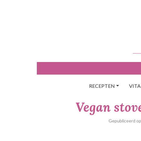
Skip
to
content
RECEPTEN
VIT
Vegan stove
Gepubliceerd o