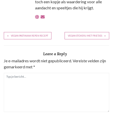
toch een kopje als waardering voor alle
aandacht en speeltjes die hij krijgt.
B
VEGAN PASTINAAK REPEN RECEPT
VEGAN STOVERIJ MET FRIETJES
e
r
Leave a Reply
i
Je e-mailadres wordt niet gepubliceerd.
Vereiste velden zijn
c
gemarkeerd met
*
h
t
n
a
v
i
g