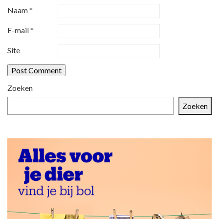
Naam
*
a
t
E-mail
*
i
Site
e
Zoeken
Zoeken