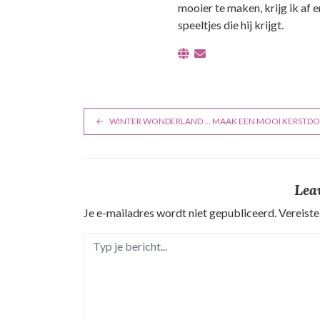
mooier te maken, krijg ik af 
speeltjes die hij krijgt.
B
WINTER WONDERLAND … MAAK EEN MOOI KERSTDO
e
r
Lea
i
Je e-mailadres wordt niet gepubliceerd.
Vereiste
c
h
t
n