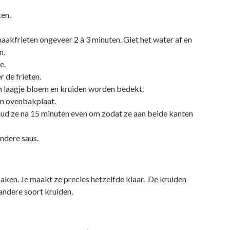
ten.
akfrieten ongeveer 2 à 3 minuten. Giet het water af en
n.
e.
r de frieten.
en laagje bloem en kruiden worden bedekt.
en ovenbakplaat.
chud ze na 15 minuten even om zodat ze aan beide kanten
ndere saus.
maken. Je maakt ze precies hetzelfde klaar. De kruiden
 andere soort kruiden.