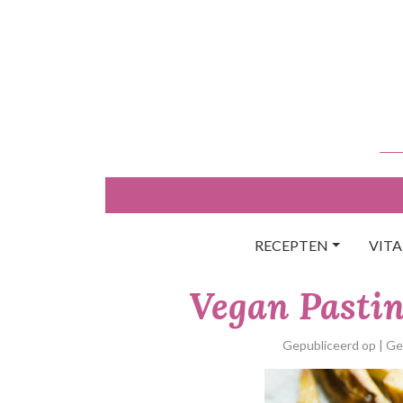
Skip
to
content
RECEPTEN
VIT
Vegan Pastin
Gepubliceerd op
| G