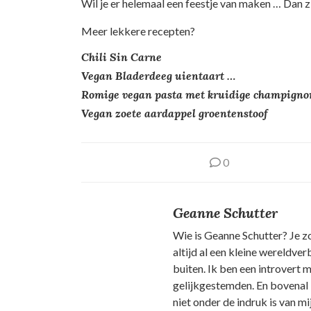
Wil je er helemaal een feestje van maken … Dan zi
Meer lekkere recepten?
Chili Sin Carne
Vegan Bladerdeeg uientaart …
Romige vegan pasta met kruidige champigno
Vegan zoete aardappel groentenstoof
0
Geanne Schutter
Wie is Geanne Schutter? Je z
altijd al een kleine wereldver
buiten. Ik ben een introvert 
gelijkgestemden. En bovenal b
niet onder de indruk is van m