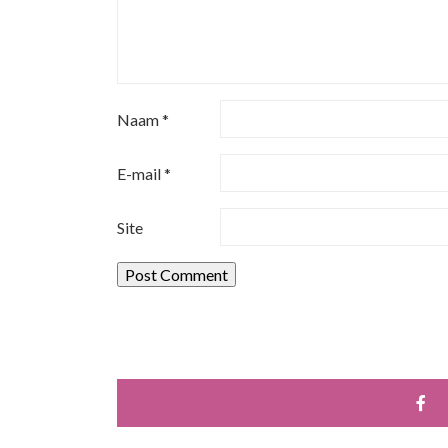
a
v
i
Naam
*
g
a
E-mail
*
t
Site
i
e