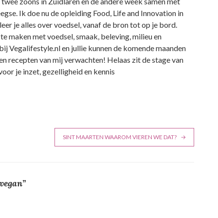
r twee zoons in Zuidlaren en de andere week samen met
egse. Ik doe nu de opleiding Food, Life and Innovation in
er je alles over voedsel, vanaf de bron tot op je bord.
t te maken met voedsel, smaak, beleving, milieu en
bij Vegalifestyle.nl en jullie kunnen de komende maanden
en recepten van mij verwachten! Helaas zit de stage van
oor je inzet, gezelligheid en kennis
SINT MAARTEN WAAROM VIEREN WE DAT?
 vegan
”