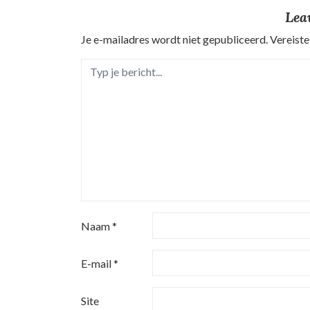
h
Lea
t
Je e-mailadres wordt niet gepubliceerd.
Vereiste
n
a
v
i
g
a
t
Naam
*
i
E-mail
*
e
Site