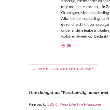
broertje, stiefmoeder en haa
mijn moeder en broertje in Ze
Groningen. Met de opleiding le
Alles bij deze opleiding heef
gezondheid. Ik loop nu stage 
onder andere leuke artikelen 
Robin er alweer op. Bedankt v
B
FRUIT PLUKKEN BIJ FRUITTUIN VAN WEST
e
r
One thought on “
Plantaardig, maar niet
i
c
Pingback:
IJZER | Vega Lifestyle Magazine