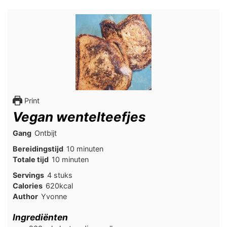
Print
Vegan wentelteefjes
Gang
Ontbijt
minuten
Bereidingstijd
10
minuten
minuten
Totale tijd
10
minuten
Servings
4
stuks
Calories
620
kcal
Author
Yvonne
Ingrediënten