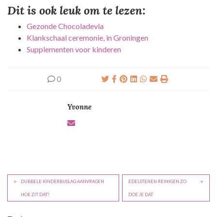
Dit is ook leuk om te lezen:
Gezonde Chocoladevla
Klankschaal ceremonie, in Groningen
Supplementen voor kinderen
0
Yvonne
B
DUBBELE KINDERBIJSLAG AANVRAGEN
EDELSTENEN REINIGEN ZO
e
HOE ZIT DAT?
DOE JE DAT
r