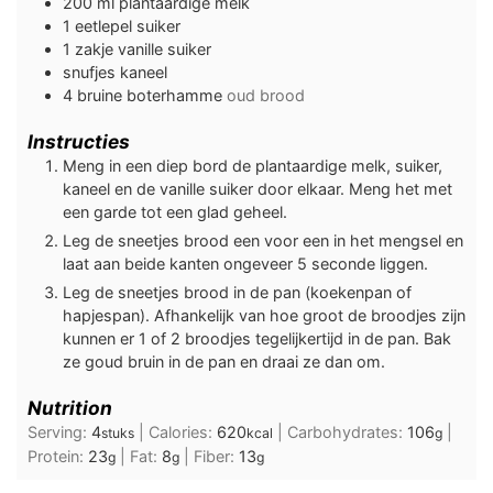
200
ml
plantaardige melk
1
eetlepel
suiker
1
zakje
vanille suiker
snufjes
kaneel
4
bruine
boterhamme
oud brood
Instructies
Meng in een diep bord de plantaardige melk, suiker,
kaneel en de vanille suiker door elkaar. Meng het met
een garde tot een glad geheel.
Leg de sneetjes brood een voor een in het mengsel en
laat aan beide kanten ongeveer 5 seconde liggen.
Leg de sneetjes brood in de pan (koekenpan of
hapjespan). Afhankelijk van hoe groot de broodjes zijn
kunnen er 1 of 2 broodjes tegelijkertijd in de pan. Bak
ze goud bruin in de pan en draai ze dan om.
Nutrition
Serving:
4
|
Calories:
620
|
Carbohydrates:
106
|
stuks
kcal
g
Protein:
23
|
Fat:
8
|
Fiber:
13
g
g
g