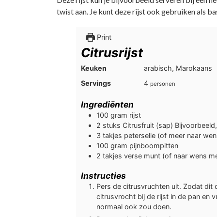
twist aan. Je kunt deze rijst ook gebruiken als ba
Print
Citrusrijst
Keuken
arabisch, Marokaans
Servings
4
personen
Ingrediënten
100
gram
rijst
2
stuks
Citrusfruit (sap) Bijvoorbeeld
3
takjes
peterselie (of meer naar wen
100
gram
pijnboompitten
2
takjes
verse munt (of naar wens me
Instructies
Pers de citrusvruchten uit. Zodat di
citrusvrocht bij de rijst in de pan en
normaal ook zou doen.