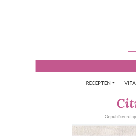
Skip
to
content
RECEPTEN
VIT
Cit
Gepubliceerd o