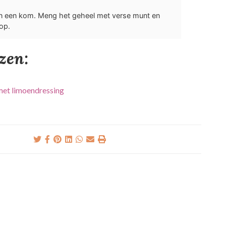
 in een kom. Meng het geheel met verse munt en
op.
ezen:
met limoendressing