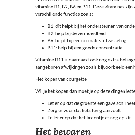
vitamine B1, B2, B6 en B11. Deze vitamines zijn 
verschillende functies zoals:
B1: dit helpt bij het ondersteunen van onde
B2: help bij de vermoeidheid
B6: helpt bij een normale stofwisseling
B11: help bij een goede concentratie
Vitamine B11 is daarnaast ook nog extra belangr
aangeboren afwijkingen zoals bijvoorbeeld een 
Het kopen van courgette
Wil je het kopen dan moet je op deze dingen lette
Let er op dat de groente een gave schil hee
Zorg er voor dat het stevig aanvoelt
En let er op dat het kroontje er nog op zit
Het bewaren