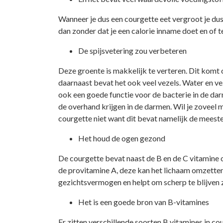
Wanneer je dus een courgette eet vergroot je dus
dan zonder dat je een calorie inname doet en of t
De spijsvetering zou verbeteren
Deze groente is makkelijk te verteren. Dit komt 
daarnaast bevat het ook veel vezels. Water en v
ook een goede functie voor de bacterie in de darm
de overhand krijgen in de darmen. Wil je zoveel m
courgette niet want dit bevat namelijk de meeste
Het houd de ogen gezond
De courgette bevat naast de B en de C vitamine o
de provitamine A, deze kan het lichaam omzetten
gezichtsvermogen en helpt om scherp te blijven z
Het is een goede bron van B-vitamines
Er zitten verschillende soorten B vitamines in co