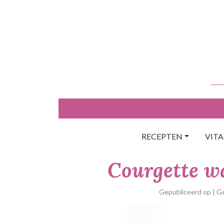
Skip
to
content
RECEPTEN
VIT
Courgette wa
Gepubliceerd op
| G