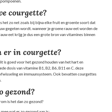
n pompoenen.
we courgette?
is het zo net zoals bij bijna elke fruit en groente soort dat
auw gegeten wordt. wanneer je groene rauw eet worden de
auw eet krijg je dus een grote bron van vitamines binnen
 er in courgette?
dit is goed voor het gezond houden van het hart en
de dosis van vitamine B1, B2, B6, B11 en C. deze
 stofwisseling en immuunsysteem. Ook bevatten courgettes
.
o gezond?
rom is het dan zo gezond?
 mee wat er zo gezond aan is: