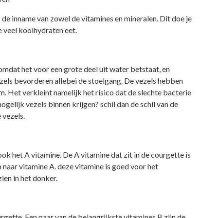
 de inname van zowel de vitamines en mineralen. Dit doe je
e veel koolhydraten eet.
omdat het voor een grote deel uit water betstaat, en
ezels bevorderen allebei de stoelgang. De vezels hebben
. Het verkleint namelijk het risico dat de slechte bacterie
ogelijk vezels binnen krijgen? schil dan de schil van de
 vezels.
ok het A vitamine. De A vitamine dat zit in de courgette is
 naar vitamine A. deze vitamine is goed voor het
ien in het donker.
urgette. Een paar van de belangrijkste vitamines B zijn de