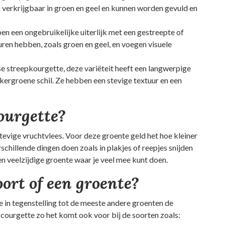
jn verkrijgbaar in groen en geel en kunnen worden gevuld en
n een ongebruikelijke uiterlijk met een gestreepte of
uren hebben, zoals groen en geel, en voegen visuele
nse streepkourgette, deze variëteit heeft een langwerpige
kergroene schil. Ze hebben een stevige textuur en een
ourgette?
stevige vruchtvlees. Voor deze groente geld het hoe kleiner
schillende dingen doen zoals in plakjes of reepjes snijden
een veelzijdige groente waar je veel mee kunt doen.
oort of een groente?
je in tegenstelling tot de meeste andere groenten de
e courgette zo het komt ook voor bij de soorten zoals: