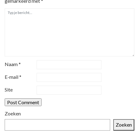
gemarkeerd met
*
v
i
g
a
t
i
e
Naam
*
E-mail
*
Site
Zoeken
Zoeken