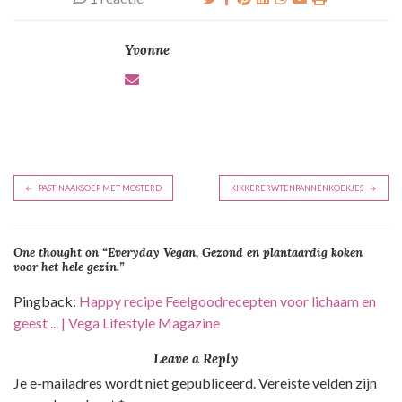
Yvonne
B
PASTINAAKSOEP MET MOSTERD
KIKKERERWTENPANNENKOEKJES
e
r
One thought on “
Everyday Vegan, Gezond en plantaardig koken
i
voor het hele gezin.
”
c
Pingback:
Happy recipe Feelgoodrecepten voor lichaam en
h
geest ... | Vega Lifestyle Magazine
t
n
Leave a Reply
a
Je e-mailadres wordt niet gepubliceerd.
Vereiste velden zijn