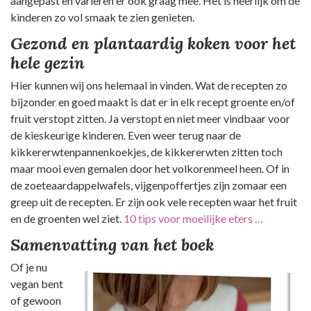
aangepast en variëren er ook graag mee. Het is heerlijk om de
kinderen zo vol smaak te zien genieten.
Gezond en plantaardig koken voor het
hele gezin
Hier kunnen wij ons helemaal in vinden. Wat de recepten zo
bijzonder en goed maakt is dat er in elk recept groente en/of
fruit verstopt zitten. Ja verstopt en niet meer vindbaar voor
de kieskeurige kinderen. Even weer terug naar de
kikkererwtenpannenkoekjes, de kikkererwten zitten toch
maar mooi even gemalen door het volkorenmeel heen. Of in
de zoeteaardappelwafels, vijgenpoffertjes zijn zomaar een
greep uit de recepten. Er zijn ook vele recepten waar het fruit
en de groenten wel ziet.
10 tips voor moeilijke eters …
Samenvatting van het boek
Of je nu
vegan bent
of gewoon