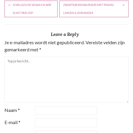
B
IS MELKZUUR VEGAN EN WAT
ZWARTEBONENBURGERS MET PINDA’S,
e
IS HET PRECIES?
LIMOEN & KORIANDER
r
i
Leave a Reply
c
Je e-mailadres wordt niet gepubliceerd.
Vereiste velden zijn
h
gemarkeerd met
*
t
n
a
v
i
g
a
Naam
*
t
i
E-mail
*
e