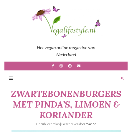
Skip
to
content
Het vegan online magazine van
Nederland
ZWARTEBONENBURGERS
MET PINDA’S, LIMOEN &
KORIANDER
Gepubliceerd op
| Geschreven door
Yvonne