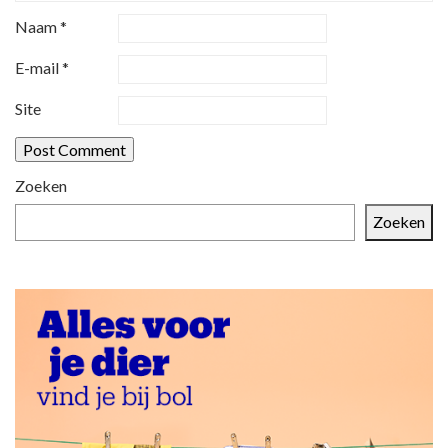
g
Naam
*
a
t
E-mail
*
i
Site
e
Zoeken
Zoeken