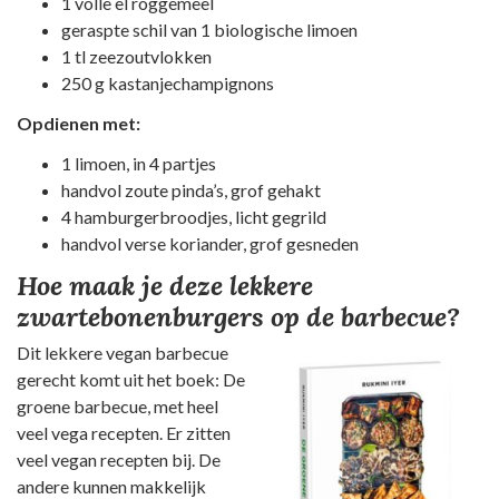
1 volle el roggemeel
geraspte schil van 1 biologische limoen
1 tl zeezoutvlokken
250 g kastanjechampignons
Opdienen met:
1 limoen, in 4 partjes
handvol zoute pinda’s, grof gehakt
4 hamburgerbroodjes, licht gegrild
handvol verse koriander, grof gesneden
Hoe maak je deze lekkere
zwartebonenburgers op de barbecue?
Dit lekkere vegan barbecue
gerecht komt uit het boek: De
groene barbecue, met heel
veel vega recepten. Er zitten
veel vegan recepten bij. De
andere kunnen makkelijk