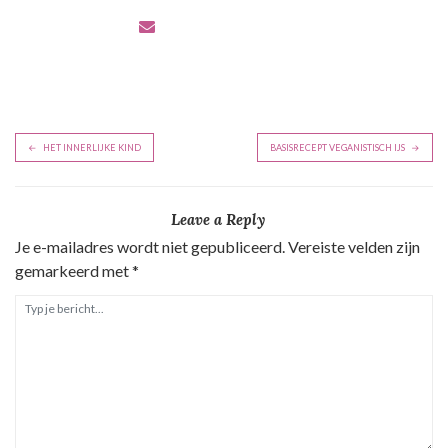
B
HET INNERLIJKE KIND
BASISRECEPT VEGANISTISCH IJS
e
r
Leave a Reply
i
Je e-mailadres wordt niet gepubliceerd.
Vereiste velden zijn
c
gemarkeerd met
*
h
t
n
a
v
i