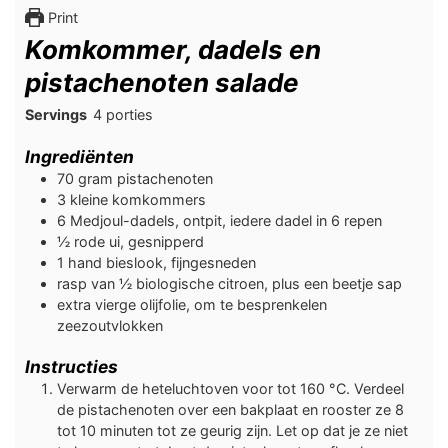
Print
Komkommer, dadels en
pistachenoten salade
Servings
4
porties
Ingrediënten
70
gram
pistachenoten
3
kleine komkommers
6
Medjoul-dadels, ontpit, iedere dadel in 6 repen
½
rode ui, gesnipperd
1
hand
bieslook, fijngesneden
rasp van ½ biologische citroen, plus een beetje sap
extra vierge olijfolie, om te besprenkelen
zeezoutvlokken
Instructies
Verwarm de heteluchtoven voor tot 160 °C. Verdeel
de pistachenoten over een bakplaat en rooster ze 8
tot 10 minuten tot ze geurig zijn. Let op dat je ze niet