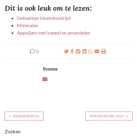
Dit is ook leuk om te lezen:
Gebakken bloemkoolrijst
Mineralen
Appeljam met kaneel en amandelen
0
Yvonne
B
SQUALAN BODY OIL
NATRIUM OOK WEL ZOUT
e
r
Zoeken