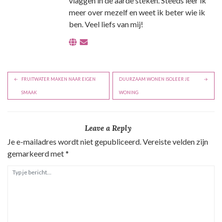
vlaggen in de aarde steken. Steeds leer ik
meer over mezelf en weet ik beter wie ik
ben. Veel liefs van mij!
B
FRUITWATER MAKEN NAAR EIGEN
DUURZAAM WONEN ISOLEER JE
e
SMAAK
WONING
r
i
Leave a Reply
c
Je e-mailadres wordt niet gepubliceerd.
Vereiste velden zijn
h
gemarkeerd met
*
t
n
a
v
i