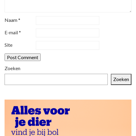
g
a
Naam
*
t
i
E-mail
*
e
Site
Zoeken
Zoeken