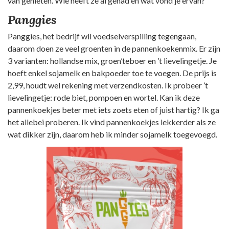
van genieten. Wie heeft ze al gehad en wat vond je ervan?
Panggies
Panggies, het bedrijf wil voedselverspilling tegengaan,
daarom doen ze veel groenten in de pannenkoekenmix. Er zijn
3 varianten: hollandse mix, groen’teboer en ’t lievelingetje. Je
hoeft enkel sojamelk en bakpoeder toe te voegen. De prijs is
2,99, houdt wel rekening met verzendkosten. Ik probeer ’t
lievelingetje: rode biet, pompoen en wortel. Kan ik deze
pannenkoekjes beter met iets zoets eten of juist hartig? Ik ga
het allebei proberen. Ik vind pannenkoekjes lekkerder als ze
wat dikker zijn, daarom heb ik minder sojamelk toegevoegd.