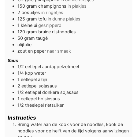
150
gram
champignons
in plakjes
2
bosuitjes
in ringetjes
125
gram
tofu
in dunne plakjes
1
kleine
ui
gesnipperd
120
gram
bruine rijstnoodles
50
gram
taugé
olijfolie
zout en peper
naar smaak
Saus
1/2
eetlepel
aardappelzetmeel
1/4
kop
water
1
eetlepel
azijn
2
eetlepel
sojasaus
1/2
eetlepel
donkere sojasaus
1
eetlepel
hoisinsaus
1/2
theelepel
rietsuiker
Instructies
Breng water aan de kook voor de noodles, kook de
noodles voor de helft van de tijd volgens aanwijzingen