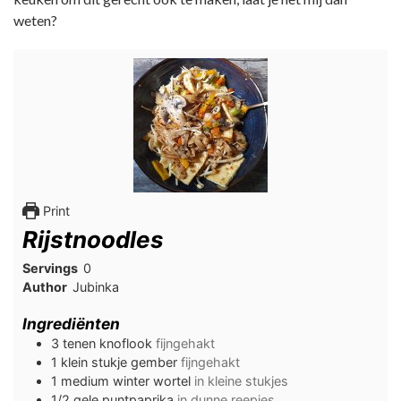
weten?
Print
Rijstnoodles
Servings
0
Author
Jubinka
Ingrediënten
3
tenen
knoflook
fijngehakt
1
klein
stukje gember
fijngehakt
1
medium
winter wortel
in kleine stukjes
1/2
gele puntpaprika
in dunne reepjes