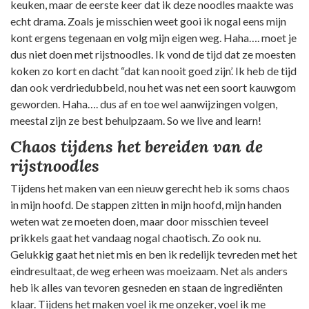
keuken, maar de eerste keer dat ik deze noodles maakte was
echt drama. Zoals je misschien weet gooi ik nogal eens mijn
kont ergens tegenaan en volg mijn eigen weg. Haha…. moet je
dus niet doen met rijstnoodles. Ik vond de tijd dat ze moesten
koken zo kort en dacht “dat kan nooit goed zijn’. Ik heb de tijd
dan ook verdriedubbeld, nou het was net een soort kauwgom
geworden. Haha…. dus af en toe wel aanwijzingen volgen,
meestal zijn ze best behulpzaam. So we live and learn!
Chaos tijdens het bereiden van de
rijstnoodles
Tijdens het maken van een nieuw gerecht heb ik soms chaos
in mijn hoofd. De stappen zitten in mijn hoofd, mijn handen
weten wat ze moeten doen, maar door misschien teveel
prikkels gaat het vandaag nogal chaotisch. Zo ook nu.
Gelukkig gaat het niet mis en ben ik redelijk tevreden met het
eindresultaat, de weg erheen was moeizaam. Net als anders
heb ik alles van tevoren gesneden en staan de ingrediënten
klaar. Tijdens het maken voel ik me onzeker, voel ik me