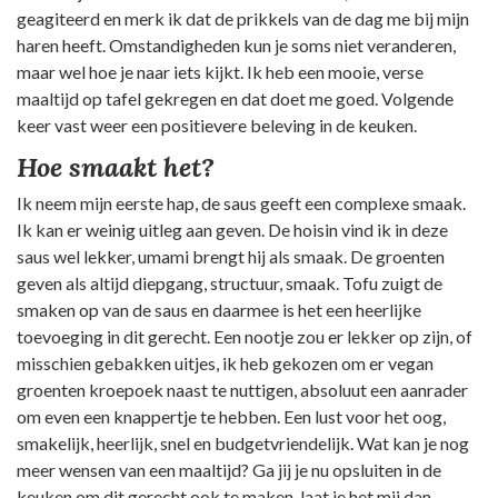
geagiteerd en merk ik dat de prikkels van de dag me bij mijn
haren heeft. Omstandigheden kun je soms niet veranderen,
maar wel hoe je naar iets kijkt. Ik heb een mooie, verse
maaltijd op tafel gekregen en dat doet me goed. Volgende
keer vast weer een positievere beleving in de keuken.
Hoe smaakt het?
Ik neem mijn eerste hap, de saus geeft een complexe smaak.
Ik kan er weinig uitleg aan geven. De hoisin vind ik in deze
saus wel lekker, umami brengt hij als smaak. De groenten
geven als altijd diepgang, structuur, smaak. Tofu zuigt de
smaken op van de saus en daarmee is het een heerlijke
toevoeging in dit gerecht. Een nootje zou er lekker op zijn, of
misschien gebakken uitjes, ik heb gekozen om er vegan
groenten kroepoek naast te nuttigen, absoluut een aanrader
om even een knappertje te hebben. Een lust voor het oog,
smakelijk, heerlijk, snel en budgetvriendelijk. Wat kan je nog
meer wensen van een maaltijd? Ga jij je nu opsluiten in de
keuken om dit gerecht ook te maken, laat je het mij dan