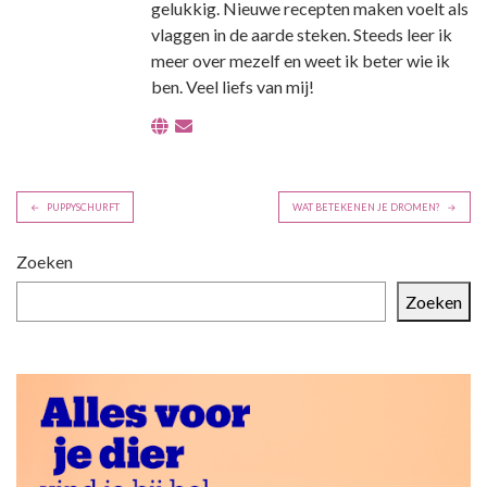
gelukkig. Nieuwe recepten maken voelt als
vlaggen in de aarde steken. Steeds leer ik
meer over mezelf en weet ik beter wie ik
ben. Veel liefs van mij!
B
PUPPYSCHURFT
WAT BETEKENEN JE DROMEN?
e
r
Zoeken
i
Zoeken
c
h
t
n
a
v