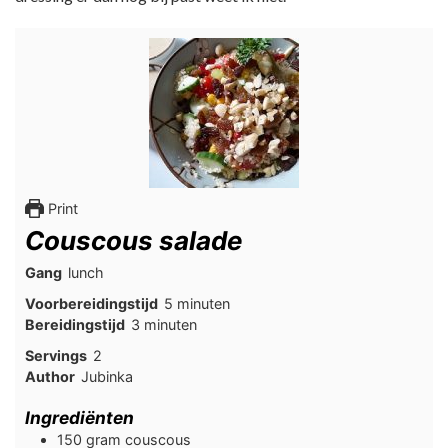
Print
Couscous salade
Gang
lunch
minuten
Voorbereidingstijd
5
minuten
minuten
Bereidingstijd
3
minuten
Servings
2
Author
Jubinka
Ingrediënten
150
gram
couscous