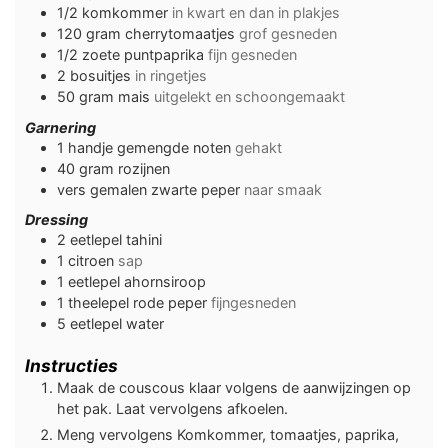
1/2
komkommer
in kwart en dan in plakjes
120
gram
cherrytomaatjes
grof gesneden
1/2
zoete puntpaprika
fijn gesneden
2
bosuitjes
in ringetjes
50
gram
mais
uitgelekt en schoongemaakt
Garnering
1
handje
gemengde noten
gehakt
40
gram
rozijnen
vers gemalen zwarte peper
naar smaak
Dressing
2
eetlepel
tahini
1
citroen
sap
1
eetlepel
ahornsiroop
1
theelepel
rode peper
fijngesneden
5
eetlepel
water
Instructies
Maak de couscous klaar volgens de aanwijzingen op
het pak. Laat vervolgens afkoelen.
Meng vervolgens Komkommer, tomaatjes, paprika,