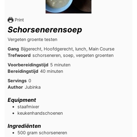
Print
Schorsenerensoep
Vergeten groente testen
Gang
Bijgerecht, Hoofdgerecht, lunch, Main Course
Trefwoord
schorseneren, soep, vergeten groenten
minuten
Voorbereidingstijd
5
minuten
minuten
Bereidingstijd
40
minuten
Servings
0
Author
Jubinka
Equipment
staafmixer
keukenhandschoenen
Ingrediënten
500
gram
schorseneren