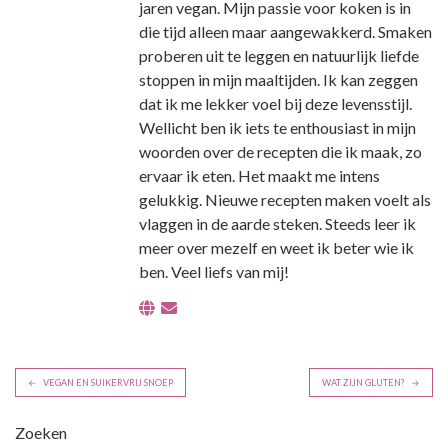
jaren vegan. Mijn passie voor koken is in
die tijd alleen maar aangewakkerd. Smaken
proberen uit te leggen en natuurlijk liefde
stoppen in mijn maaltijden. Ik kan zeggen
dat ik me lekker voel bij deze levensstijl.
Wellicht ben ik iets te enthousiast in mijn
woorden over de recepten die ik maak, zo
ervaar ik eten. Het maakt me intens
gelukkig. Nieuwe recepten maken voelt als
vlaggen in de aarde steken. Steeds leer ik
meer over mezelf en weet ik beter wie ik
ben. Veel liefs van mij!
B
VEGAN EN SUIKERVRIJ SNOEP
WAT ZIJN GLUTEN?
e
r
Zoeken