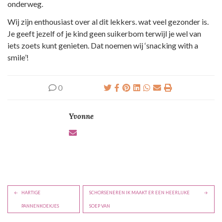
onderweg.
Wij zijn enthousiast over al dit lekkers. wat veel gezonder is.
Je geeft jezelf of je kind geen suikerbom terwijl je wel van
iets zoets kunt genieten. Dat noemen wij ‘snacking with a
smile’!
0
Yvonne
B
HARTIGE
SCHORSENEREN IK MAAKT ER EEN HEERLIJKE
e
PANNENKOEKJES
SOEP VAN
r