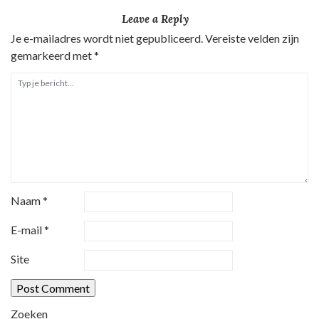
h
Leave a Reply
t
Je e-mailadres wordt niet gepubliceerd.
Vereiste velden zijn
n
gemarkeerd met
*
a
v
i
g
a
t
i
Naam
*
e
E-mail
*
Site
Zoeken