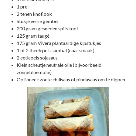
1 prei
2 tenen knoflook
Stukje verse gember
200 gram gesneden spitskool
125 gram taugé
175 gram Vivera plantaardige kipstukjes
1 of 2 theelepels sambal (naar smaak)
2 eetlepels sojasaus
Klein scheutje neutrale olie (bijvoorbeeld
zonnebloemolie)
Optioneel: zoete chilisaus of pindasaus om te dippen