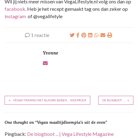
Wil jij niets meer missen van VegaLifestyle.nl volg ons dan op
facebook
. Heb je het recept gemaakt tag ons dan zeker op
instagram
of @vegalifetyle
1 reactie
Yvonne
B
VEGAN TIRAMISU MET BLAUWE BESSEN … KIDS PROOF
DE BLOGBOOT …
e
r
One thought on “
Vegan maaltijdloempia’s uit de oven
”
i
c
Pingback:
De blogboot ... | Vega Lifestyle Magazine