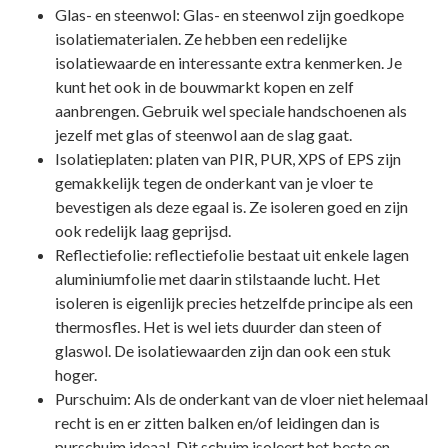
Glas- en steenwol: Glas- en steenwol zijn goedkope
isolatiematerialen. Ze hebben een redelijke
isolatiewaarde en interessante extra kenmerken. Je
kunt het ook in de bouwmarkt kopen en zelf
aanbrengen. Gebruik wel speciale handschoenen als
jezelf met glas of steenwol aan de slag gaat.
Isolatieplaten: platen van PIR, PUR, XPS of EPS zijn
gemakkelijk tegen de onderkant van je vloer te
bevestigen als deze egaal is. Ze isoleren goed en zijn
ook redelijk laag geprijsd.
Reflectiefolie: reflectiefolie bestaat uit enkele lagen
aluminiumfolie met daarin stilstaande lucht. Het
isoleren is eigenlijk precies hetzelfde principe als een
thermosfles. Het is wel iets duurder dan steen of
glaswol. De isolatiewaarden zijn dan ook een stuk
hoger.
Purschuim: Als de onderkant van de vloer niet helemaal
recht is en er zitten balken en/of leidingen dan is
purschuim ideaal. Dit schuim isoleert het beste en