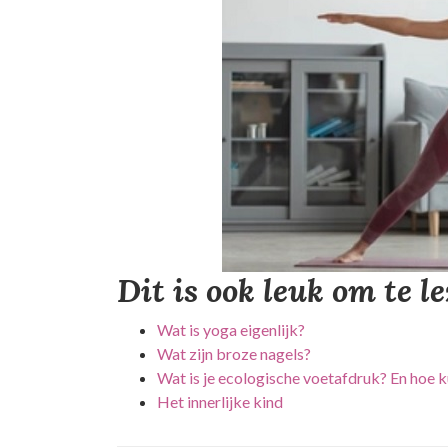
Dit is ook leuk om te l
Wat is yoga eigenlijk?
Wat zijn broze nagels?
Wat is je ecologische voetafdruk? En hoe ku
Het innerlijke kind