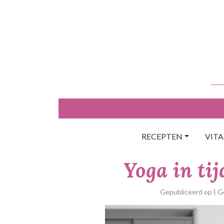
Skip
to
content
RECEPTEN
VIT
Yoga in ti
Gepubliceerd op
| 