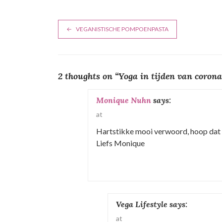
B
VEGANISTISCHE POMPOENPASTA
e
r
2 thoughts on “
Yoga in tijden van corona
i
c
Monique Nuhn
says:
at
h
Hartstikke mooi verwoord, hoop dat
t
Liefs Monique
n
a
v
Vega Lifestyle
says:
i
at