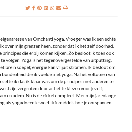
 eigenaresse van Omchanti yoga. Vroeger was ik een echte
 ik over mijn grenzen heen, zonder dat ik het zelf doorhad.
 principes die erbij komen kijken. Zo besloot ik toen ook
l te volgen. Yoga is het tegenovergestelde van uitputting.
t brein soepel; energie kan vrijuit stromen. Ik besloot om
rbondenheid die ik voelde met yoga. Na het voltooien van
sefte ik dat ik klaar was om de principes met anderen te
wustzijn vergroten door actief te kiezen voor jezelf;
aam en adem. Nu is de cirkel compleet. Met mijn jarenlange
ing als yogadocente weet ik inmiddels hoe je ontspannen