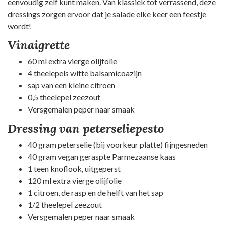
eenvoudig zelf kunt maken. Van klassiek tot verrassend, deze
dressings zorgen ervoor dat je salade elke keer een feestje
wordt!
Vinaigrette
60 ml extra vierge olijfolie
4 theelepels witte balsamicoazijn
sap van een kleine citroen
0,5 theelepel zeezout
Versgemalen peper naar smaak
Dressing van peterseliepesto
40 gram peterselie (bij voorkeur platte) fijngesneden
40 gram vegan geraspte Parmezaanse kaas
1 teen knoflook, uitgeperst
120 ml extra vierge olijfolie
1 citroen, de rasp en de helft van het sap
1/2 theelepel zeezout
Versgemalen peper naar smaak