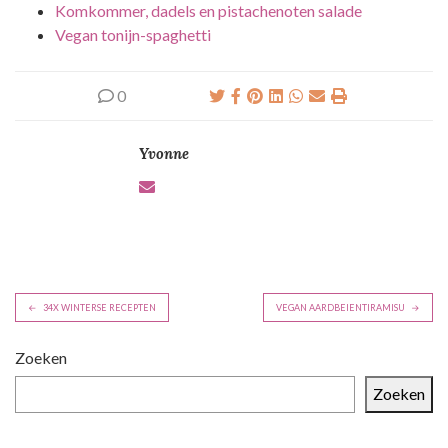
Komkommer, dadels en pistachenoten salade
Vegan tonijn-spaghetti
0
Yvonne
B
34X WINTERSE RECEPTEN
VEGAN AARDBEIENTIRAMISU
e
r
Zoeken
i
Zoeken
c
h