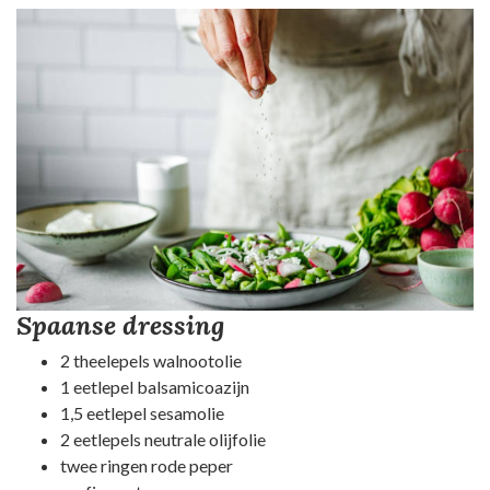
Spaanse dressing
2 theelepels walnootolie
1 eetlepel balsamicoazijn
1,5 eetlepel sesamolie
2 eetlepels neutrale olijfolie
twee ringen rode peper