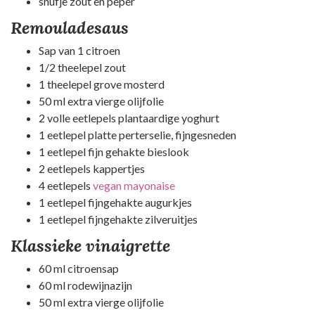
snufje zout en peper
Remouladesaus
Sap van 1 citroen
1/2 theelepel zout
1 theelepel grove mosterd
50 ml extra vierge olijfolie
2 volle eetlepels plantaardige yoghurt
1 eetlepel platte perterselie, fijngesneden
1 eetlepel fijn gehakte bieslook
2 eetlepels kappertjes
4 eetlepels
vegan mayonaise
1 eetlepel fijngehakte augurkjes
1 eetlepel fijngehakte zilveruitjes
Klassieke vinaigrette
60 ml citroensap
60 ml rodewijnazijn
50 ml extra vierge olijfolie